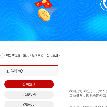
您当前位置：
主页
>
新闻中心
>
公司注册
>
新闻中心
公司注册
我国公司法规定，公司分
记账报税
国还没有，据我所知外国
资质代办