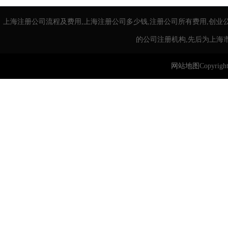
上海注册公司流程及费用,上海注册公司多少钱,注册公司所有费用,创
的公司注册机构,先后为上海
网站地图
Copyrig