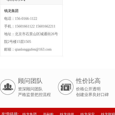
钱龙集团
电话：156-0166-1122
手机：15601661122 15601662211
地址：北京市石景山区城通街26号
院2号楼15层1505
邮箱：qianlonggufen@163.com
顾问团队
性价比高
资深顾问团队
价格公开透明
严格监督把控流程
创建业界良好口碑
友情链接:
钱龙集团
并融购
钱龙传媒
钱龙保安
钱龙财